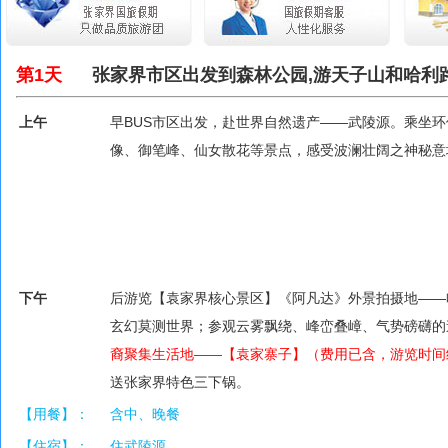
第1天
张家界市区出发到森林公园,游天子山和哈利
上午
早BUS市区出发，赴世界自然遗产——武陵源。乘坐
像、御笔峰、仙女散花等景点，感受波澜壮阔之神秘意
下午
后游览【袁家界核心景区】《阿凡达》外景拍摄地——
玄幻莫测世界；参观云雾飘绕、峰峦叠嶂、气势磅礴的
裔聚集生活地——【袁家寨子】（费用已含，游览时间
送张家界特色三下锅。
【用餐】：
含中、晚餐
【住宿】：
住武陵源