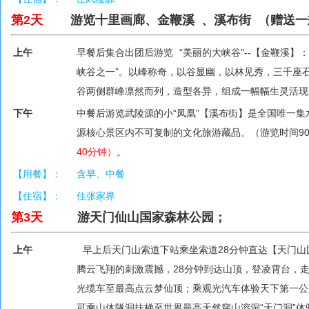
第2天
游览
十里画廊、金鞭溪 、溪布街 （赠送
上午
早餐后集合出团后游览 “美丽的大峡谷”--【金鞭溪
峡谷之一”。以峰称奇，以谷显幽，以林见秀，三千座
谷两侧群峰凛然而列，造型各异，组成一幅幅生灵活现
下午
中餐后游览武陵源的小“凤凰”【溪布街】是全国唯一
源核心景区内不可复制的文化旅游藏品。（游览时间9
40分钟）
。
【用餐】：
含早、中餐
【住宿】：
住张家界
第3天
游天门仙山国家森林公园；
上午
早上后天门山索道下站乘坐索道28分钟直达【天门山
腾云飞翔的刺激震撼，28分钟到达山顶，登凌霄台，
光缆车至最高点云梦仙顶；乘观光汽车体验天下第一公
可乘山体隧洞扶梯至世界最高天然穿山溶洞“天门洞”